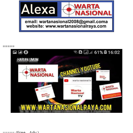
=====
===== (Free - Adv.)