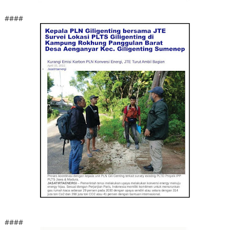
####
####