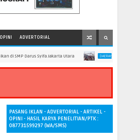
OPINI
ADVERTORIAL
P Darus Syifa Jakarta Utara
Pascakejadian Insi
DAERAH
PASANG IKLAN - ADVERTORIAL - ARTIKEL -
OPINI - HASIL KARYA PENELITIAN/PTK :
087731599297 (WA/SMS)