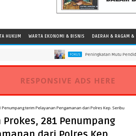
TA HUKUM
WARTA EKONOMI & BISNIS
DAERAH & RAGAM & 
Peningkatan Mutu Pendidikan di SM
FOKUS
RESPONSIVE ADS HERE
81 Penumpang terim Pelayanan Pengamanan dari Polres Kep. Seribu
n Prokes, 281 Penumpang
manan dari Polres Kep.