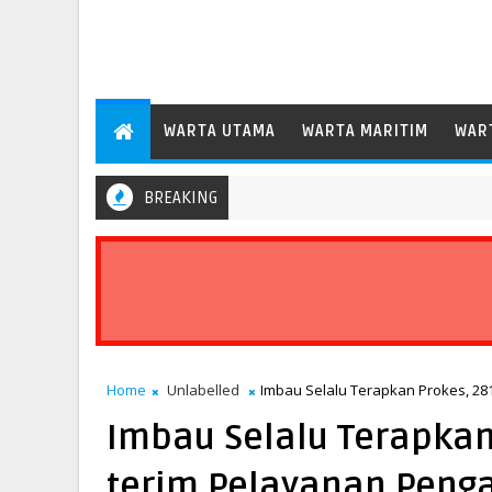
WARTA UTAMA
WARTA MARITIM
WAR
BREAKING
ng 35,6 Persen, Perkuat Peran Pelabuhan bagi Perekonomian Daerah
Home
Unlabelled
Imbau Selalu Terapkan Prokes, 2
Imbau Selalu Terapka
terim Pelayanan Penga