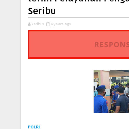
Seribu
Yadhi.s
4 years ago
RESPONS
POLRI