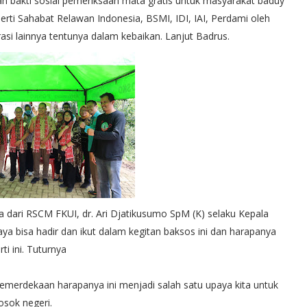
n bakti sosial pemeriksaan mata gratis untuk masyarakat baduy
erti Sahabat Relawan Indonesia, BSMI, IDI, IAI, Perdami oleh
si lainnya tentunya dalam kebaikan. Lanjut Badrus.
ta dari RSCM FKUI, dr. Ari Djatikusumo SpM (K) selaku Kepala
ya bisa hadir dan ikut dalam kegitan baksos ini dan harapanya
i ini. Tuturnya
kemerdekaan harapanya ini menjadi salah satu upaya kita untuk
osok negeri.