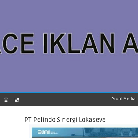
Profil Media
PT Pelindo Sinergi Lokaseva