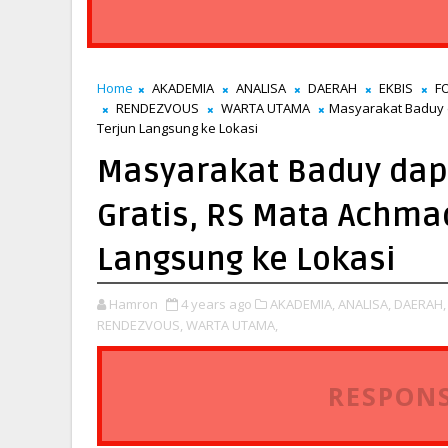
Home
AKADEMIA
ANALISA
DAERAH
EKBIS
F
RENDEZVOUS
WARTA UTAMA
Masyarakat Baduy 
Terjun Langsung ke Lokasi
Masyarakat Baduy dap
Gratis, RS Mata Achma
Langsung ke Lokasi
Hamron
4 years ago
AKADEMIA,
ANALISA,
DAERAH,
RENDEZVOUS,
WARTA UTAMA,
RESPONS