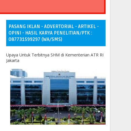
PASANG IKLAN - ADVERTORIAL - ARTIKEL -
OPINI - HASIL KARYA PENELITIAN/PTK :
087731599297 (WA/SMS)
Upaya Untuk Terbitnya SHM di Kementerian ATR RI
Jakarta