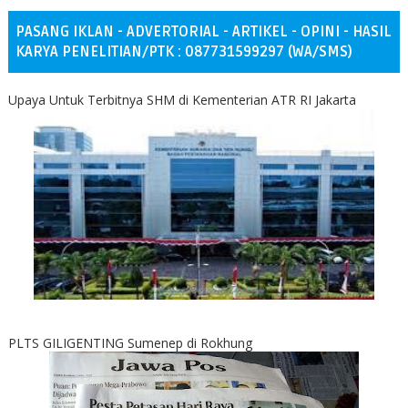
PASANG IKLAN - ADVERTORIAL - ARTIKEL - OPINI - HASIL
KARYA PENELITIAN/PTK : 087731599297 (WA/SMS)
Upaya Untuk Terbitnya SHM di Kementerian ATR RI Jakarta
PLTS GILIGENTING Sumenep di Rokhung