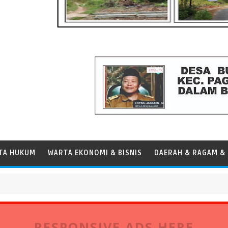
TA HUKUM
WARTA EKONOMI & BISNIS
DAERAH & RAGAM & 
perasional Kapal
RESPONSIVE ADS HERE