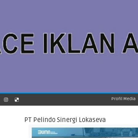
Profil Media
PT Pelindo Sinergi Lokaseva