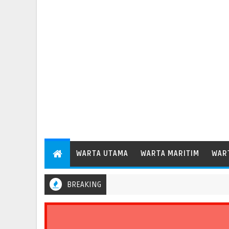
WARTA UTAMA
WARTA MARITIM
WAR
BREAKING
b Dudy Perkuat Evaluasi Aspek Keselamatan Transportasi Standar O