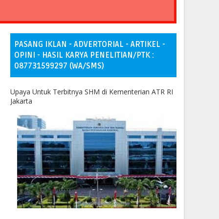
PASANG IKLAN - ADVERTORIAL - ARTIKEL -
OPINI - HASIL KARYA PENELITIAN/PTK :
087731599297 (WA/SMS)
Upaya Untuk Terbitnya SHM di Kementerian ATR RI
Jakarta