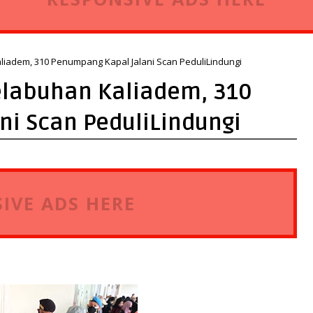
aliadem, 310 Penumpang Kapal Jalani Scan PeduliLindungi
Pelabuhan Kaliadem, 310
i Scan PeduliLindungi
IVE ADS HERE