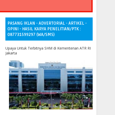
PASANG IKLAN - ADVERTORIAL - ARTIKEL -
OPINI - HASIL KARYA PENELITIAN/PTK :
087731599297 (WA/SMS)
Upaya Untuk Terbitnya SHM di Kementerian ATR RI
Jakarta