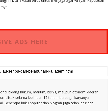
ngi ini kita lakukan terus untuk menjaga agar wilayah Kepulauan
rnya.
IVE ADS HERE
nior di bidang hukum, maritim, bisnis, maupun otonomi daerah
jurnalistik selama lebih dari 17 tahun, berbagai karyanya
. Beberapa buku populer dan biografi juga telah lahir dari