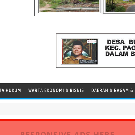
TA HUKUM
WARTA EKONOMI & BISNIS
DAERAH & RAGAM & 
as Panamax
RESPONSIVE ADS HERE