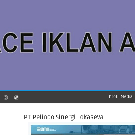
Profil Media
PT Pelindo Sinergi Lokaseva