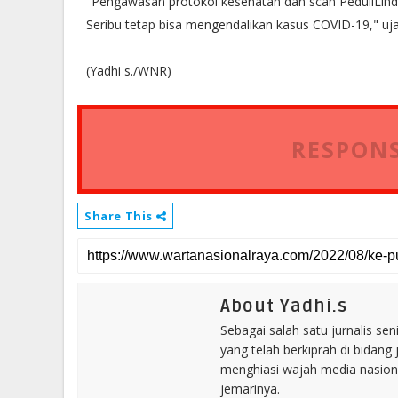
"Pengawasan protokol kesehatan dan scan PeduliLindu
Seribu tetap bisa mengendalikan kasus COVID-19," uja
(Yadhi s./WNR)
RESPONS
Share This
About Yadhi.s
Sebagai salah satu jurnalis se
yang telah berkiprah di bidang 
menghiasi wajah media nasional
jemarinya.