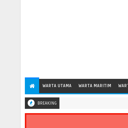
WARTA UTAMA
WARTA MARITIM
WAR
BREAKING
Pelabuhan Patimban Perdana Layani Kapal Peti Kemas Besar Kel