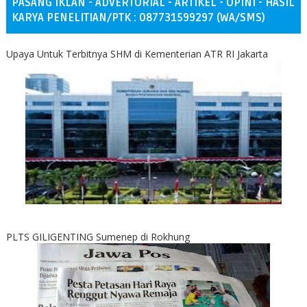
PASANG IKLAN - ADVERTORIAL - ARTIKEL - OPINI - HASIL
KARYA PENELITIAN/PTK : 087731599297 (WA/SMS)
Upaya Untuk Terbitnya SHM di Kementerian ATR RI Jakarta
PLTS GILIGENTING Sumenep di Rokhung