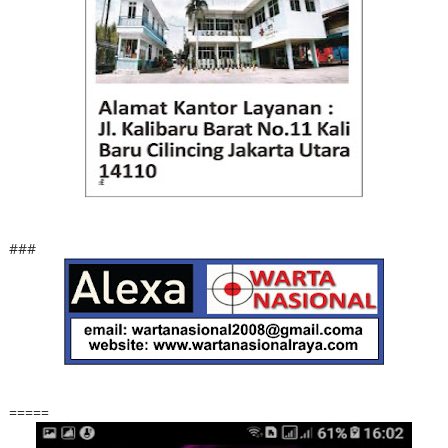
###
=====