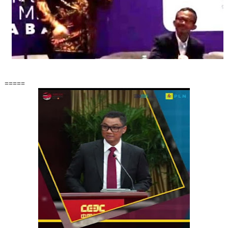
=====