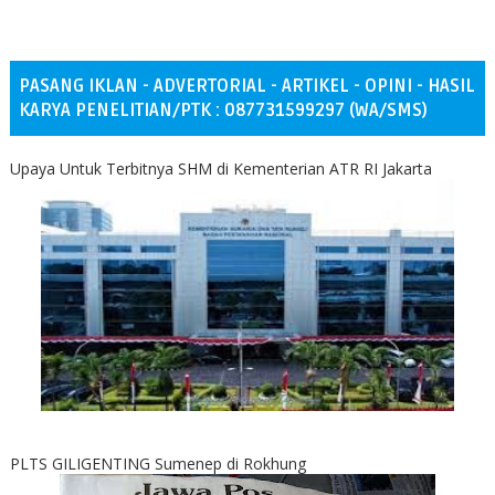
PASANG IKLAN - ADVERTORIAL - ARTIKEL - OPINI - HASIL
KARYA PENELITIAN/PTK : 087731599297 (WA/SMS)
Upaya Untuk Terbitnya SHM di Kementerian ATR RI Jakarta
PLTS GILIGENTING Sumenep di Rokhung