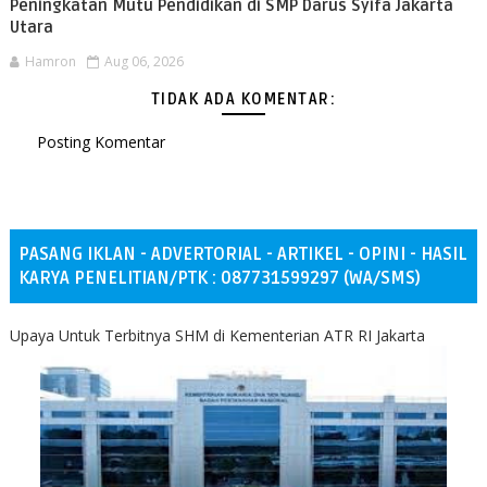
Peningkatan Mutu Pendidikan di SMP Darus Syifa Jakarta
Utara
Hamron
Aug 06, 2026
TIDAK ADA KOMENTAR:
Posting Komentar
PASANG IKLAN - ADVERTORIAL - ARTIKEL - OPINI - HASIL
KARYA PENELITIAN/PTK : 087731599297 (WA/SMS)
Upaya Untuk Terbitnya SHM di Kementerian ATR RI Jakarta