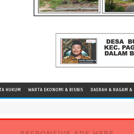
TA HUKUM
WARTA EKONOMI & BISNIS
DAERAH & RAGAM & 
sen, Perkuat Peran Pelabuhan bagi Perekonomian Daerah
RESPONSIVE ADS HERE