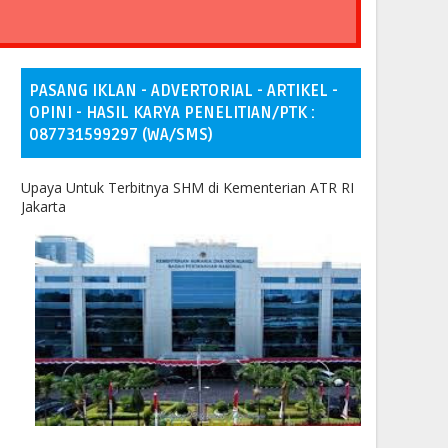
PASANG IKLAN - ADVERTORIAL - ARTIKEL -
OPINI - HASIL KARYA PENELITIAN/PTK :
087731599297 (WA/SMS)
Upaya Untuk Terbitnya SHM di Kementerian ATR RI
Jakarta