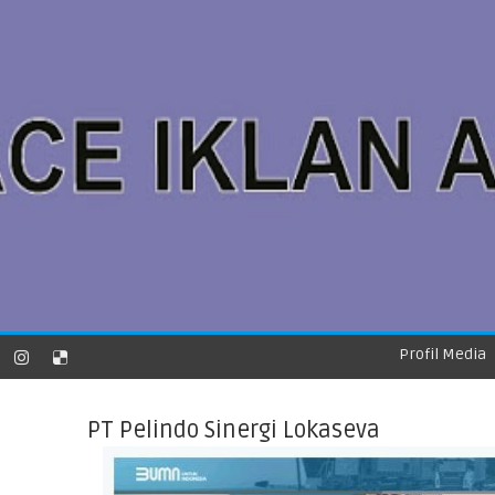
Profil Media
PT Pelindo Sinergi Lokaseva