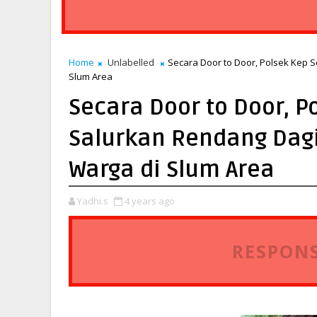
Home
Unlabelled
Secara Door to Door, Polsek Kep 
Slum Area
Secara Door to Door, P
Salurkan Rendang Dag
Warga di Slum Area
Yadhi.s
4 years ago
RESPONS