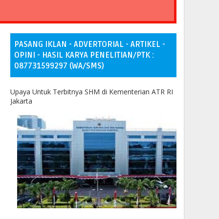
PASANG IKLAN - ADVERTORIAL - ARTIKEL -
OPINI - HASIL KARYA PENELITIAN/PTK :
087731599297 (WA/SMS)
Upaya Untuk Terbitnya SHM di Kementerian ATR RI
Jakarta