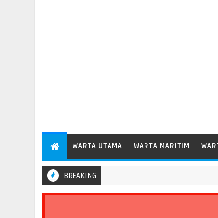
WARTA UTAMA
WARTA MARITIM
WAR
BREAKING
ek Keselamatan Transportasi Standar Operasional Kapal