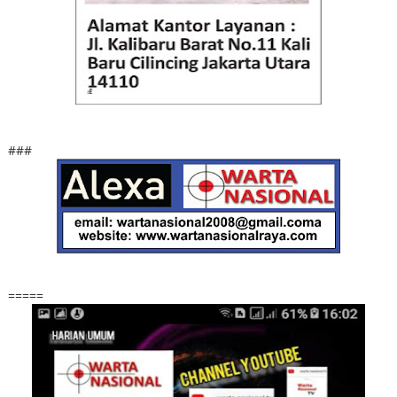
###
=====