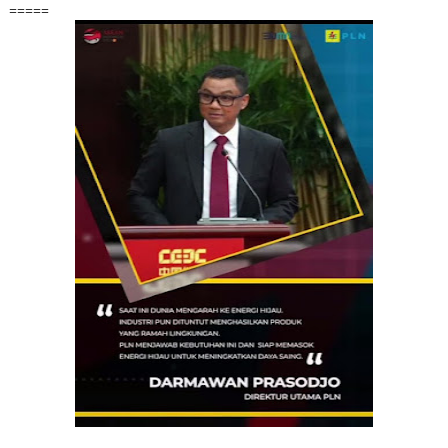
=====