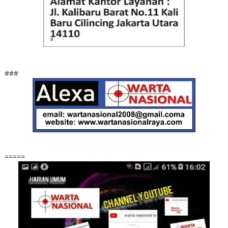
###
=====