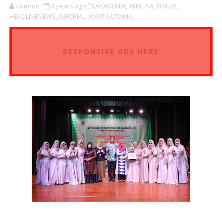
Hamron
4 years ago
AKADEMIA,
ANALISA,
FOKUS,
HEADLINENEWS,
INFORIAL,
WARTA UTAMA,
RESPONSIVE ADS HERE