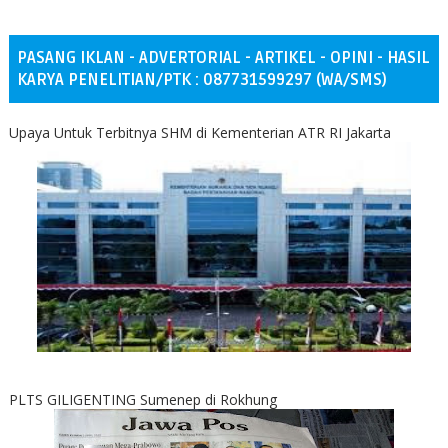
PASANG IKLAN - ADVERTORIAL - ARTIKEL - OPINI - HASIL
KARYA PENELITIAN/PTK : 087731599297 (WA/SMS)
Upaya Untuk Terbitnya SHM di Kementerian ATR RI Jakarta
PLTS GILIGENTING Sumenep di Rokhung