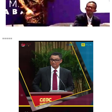
=====