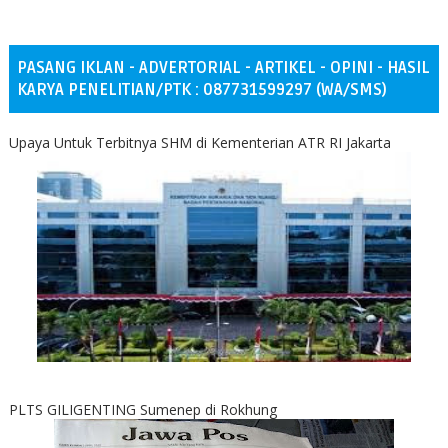
PASANG IKLAN - ADVERTORIAL - ARTIKEL - OPINI - HASIL
KARYA PENELITIAN/PTK : 087731599297 (WA/SMS)
Upaya Untuk Terbitnya SHM di Kementerian ATR RI Jakarta
PLTS GILIGENTING Sumenep di Rokhung