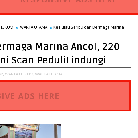
 HUKUM
WARTA UTAMA
Ke Pulau Seribu dari Dermaga Marina
Dermaga Marina Ancol, 220
i Scan PeduliLindungi
I',
WARTA HUKUM,
WARTA UTAMA,
IVE ADS HERE