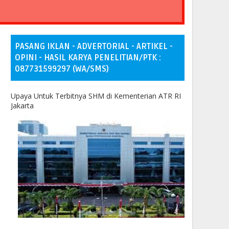
PASANG IKLAN - ADVERTORIAL - ARTIKEL -
OPINI - HASIL KARYA PENELITIAN/PTK :
087731599297 (WA/SMS)
Upaya Untuk Terbitnya SHM di Kementerian ATR RI
Jakarta