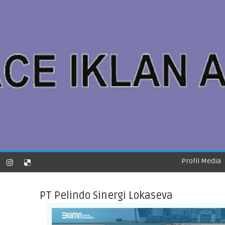
Profil Media
PT Pelindo Sinergi Lokaseva