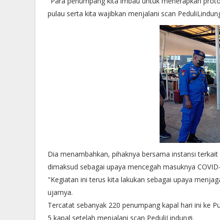
"Para penumpang kita imbau untuk menerapkan protok
pulau serta kita wajibkan menjalani scan PeduliLindu
Dia menambahkan, pihaknya bersama instansi terkai
dimaksud sebagai upaya mencegah masuknya COVID-1
"Kegiatan ini terus kita lakukan sebagai upaya menj
ujarnya.
Tercatat sebanyak 220 penumpang kapal hari ini ke 
5 kapal setelah menjalani scan PeduliLindungi.