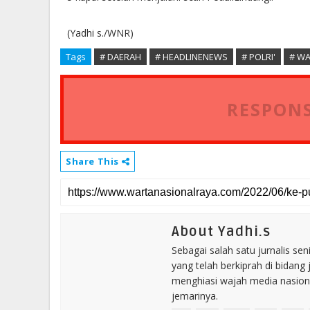
(Yadhi s./WNR)
Tags
# DAERAH
# HEADLINENEWS
# POLRI'
# W
RESPONS
Share This
About Yadhi.s
Sebagai salah satu jurnalis se
yang telah berkiprah di bidang 
menghiasi wajah media nasional
jemarinya.