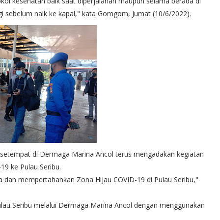
ol kesehatan baik saat diperjalanan maupun selama berada di
ngi sebelum naik ke kapal," kata Gomgom, Jumat (10/6/2022).
t setempat di Dermaga Marina Ancol terus mengadakan kegiatan
9 ke Pulau Seribu.
aga dan mempertahankan Zona Hijau COVID-19 di Pulau Seribu,"
Pulau Seribu melalui Dermaga Marina Ancol dengan menggunakan