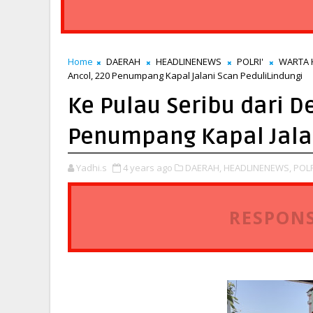
Home
DAERAH
HEADLINENEWS
POLRI'
WARTA
Ancol, 220 Penumpang Kapal Jalani Scan PeduliLindungi
Ke Pulau Seribu dari 
Penumpang Kapal Jalan
Yadhi.s
4 years ago
DAERAH,
HEADLINENEWS,
POLR
RESPONS