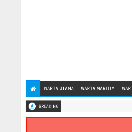
WARTA UTAMA
WARTA MARITIM
WAR
BREAKING
rdana Layani Kapal Peti Kemas Besar Kelas Panamax