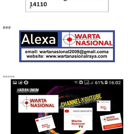
###
=====