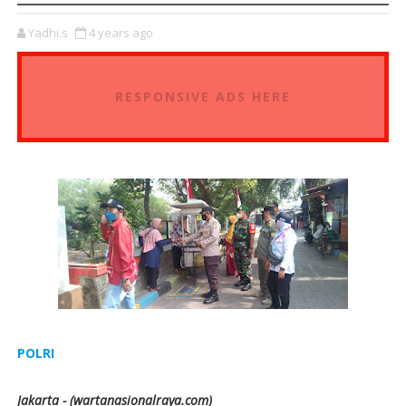
Yadhi.s
4 years ago
RESPONSIVE ADS HERE
POLRI
Jakarta - (wartanasionalraya.com)