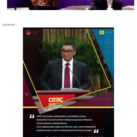
=====