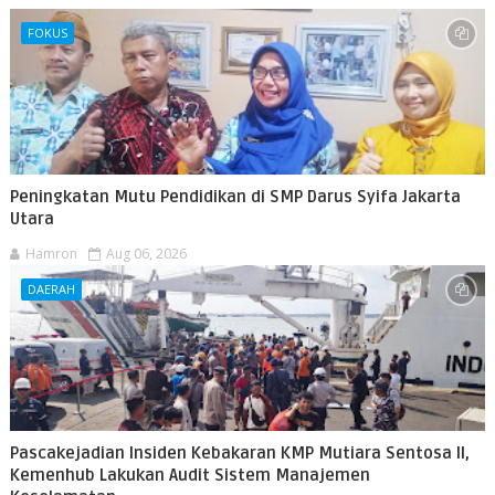
FOKUS
Peningkatan Mutu Pendidikan di SMP Darus Syifa Jakarta
Utara
Hamron
Aug 06, 2026
DAERAH
Pascakejadian Insiden Kebakaran KMP Mutiara Sentosa II,
Kemenhub Lakukan Audit Sistem Manajemen