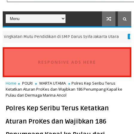
 Pendidikan di SMP Darus Syifa Jakarta Utara
Pascakej
DAERAH
RESPONSIVE ADS HERE
Home
POLRI
WARTA UTAMA
Polres Kep Seribu Terus
Ketatkan Aturan ProKes dan Wajibkan 186 Penumpang Kapal ke
Pulau dari Dermaga Marina Ancol
Polres Kep Seribu Terus Ketatkan
Aturan ProKes dan Wajibkan 186