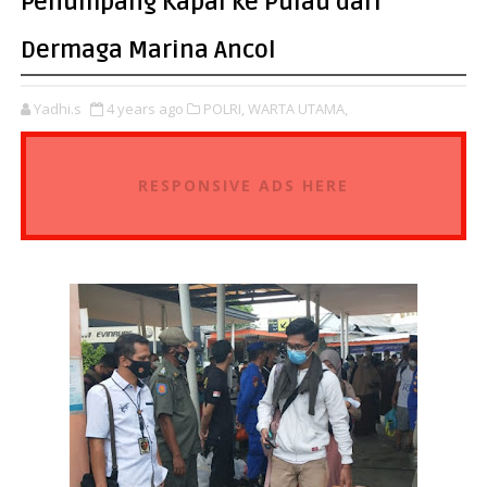
Penumpang Kapal ke Pulau dari
Dermaga Marina Ancol
Yadhi.s
4 years ago
POLRI,
WARTA UTAMA,
RESPONSIVE ADS HERE