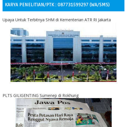
KARYA PENELITIAN/PTK : 087731599297 (WA/SMS)
Upaya Untuk Terbitnya SHM di Kementerian ATR RI Jakarta
PLTS GILIGENTING Sumenep di Rokhung