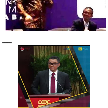
=====