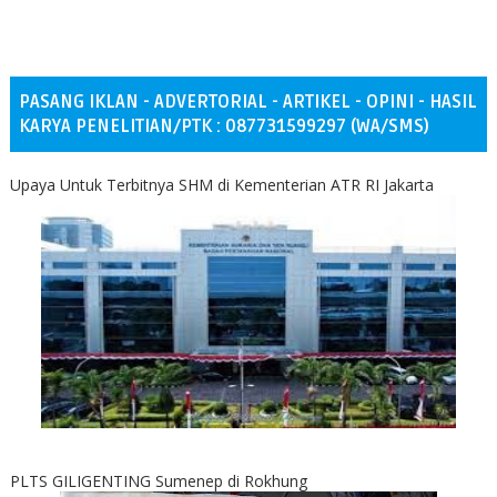
PASANG IKLAN - ADVERTORIAL - ARTIKEL - OPINI - HASIL
KARYA PENELITIAN/PTK : 087731599297 (WA/SMS)
Upaya Untuk Terbitnya SHM di Kementerian ATR RI Jakarta
PLTS GILIGENTING Sumenep di Rokhung