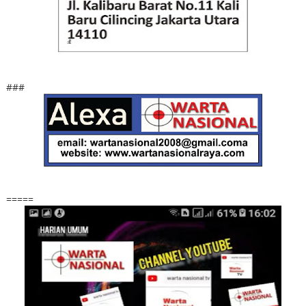
###
=====