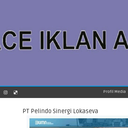
Profil Media
PT Pelindo Sinergi Lokaseva