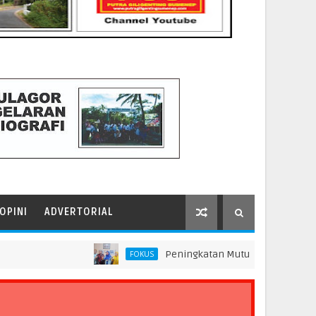
OPINI
ADVERTORIAL
Peningkatan Mutu Pendidikan di SMP Darus 
FOKUS