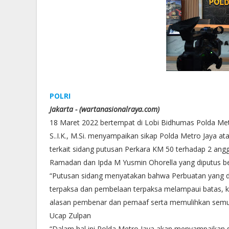
POLRI
Jakarta - (wartanasionalraya.com)
18 Maret 2022 bertempat di Lobi Bidhumas Polda Me
S..I.K., M.Si. menyampaikan sikap Polda Metro Jaya at
terkait sidang putusan Perkara KM 50 terhadap 2 anggo
Ramadan dan Ipda M Yusmin Ohorella yang diputus b
“Putusan sidang menyatakan bahwa Perbuatan yang di
terpaksa dan pembelaan terpaksa melampaui batas, 
alasan pembenar dan pemaaf serta memulihkan semua
Ucap Zulpan
“Dalam hal ini Polda Metro Jaya akan menyampaikan 