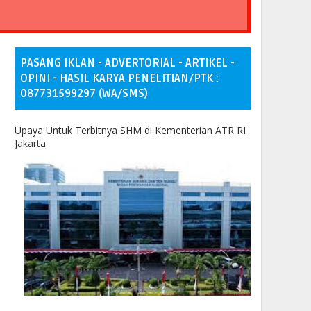
PASANG IKLAN - ADVERTORIAL - ARTIKEL -
OPINI - HASIL KARYA PENELITIAN/PTK :
087731599297 (WA/SMS)
Upaya Untuk Terbitnya SHM di Kementerian ATR RI
Jakarta