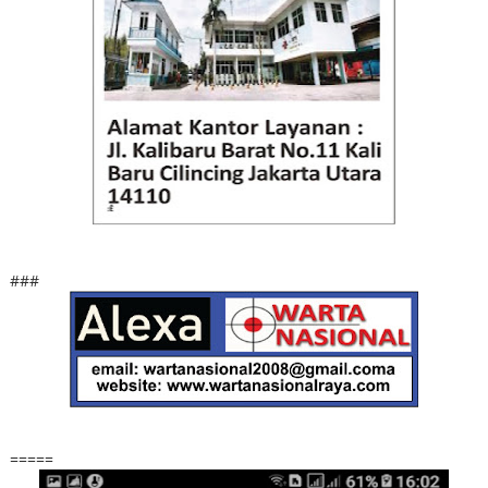
###
=====