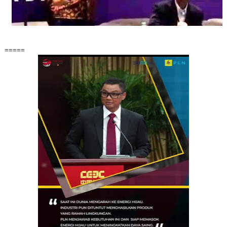
=====