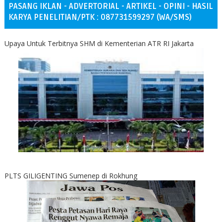
PASANG IKLAN - ADVERTORIAL - ARTIKEL - OPINI - HASIL
KARYA PENELITIAN/PTK : 087731599297 (WA/SMS)
Upaya Untuk Terbitnya SHM di Kementerian ATR RI Jakarta
PLTS GILIGENTING Sumenep di Rokhung