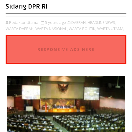
Sidang DPR RI
Redaktur Utama
5 years ago
DAERAH,
HEADLINENEWS,
WARTA DAERAH,
WARTA NASIONAL,
WARTA POLITIK,
WARTA UTAMA,
RESPONSIVE ADS HERE