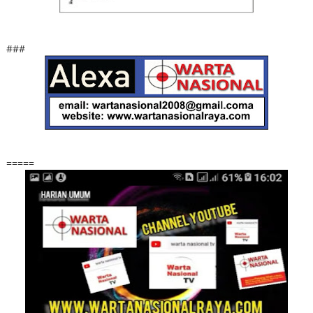
###
=====