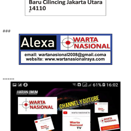
###
=====