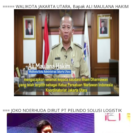
===== WALIKOTA JAKARTA UTARA, Bapak ALI MAULANA HAKIM
=== JOKO NOERHUDA DIRUT PT PELINDO SOLUSI LOGISTIK