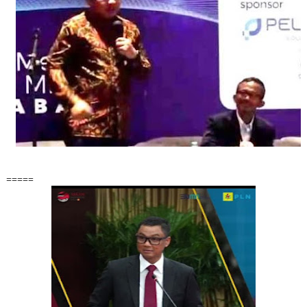
=====