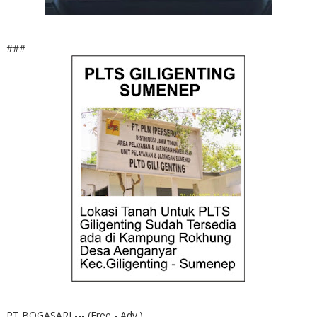
###
PT BOGASARI --- (Free - Adv.)