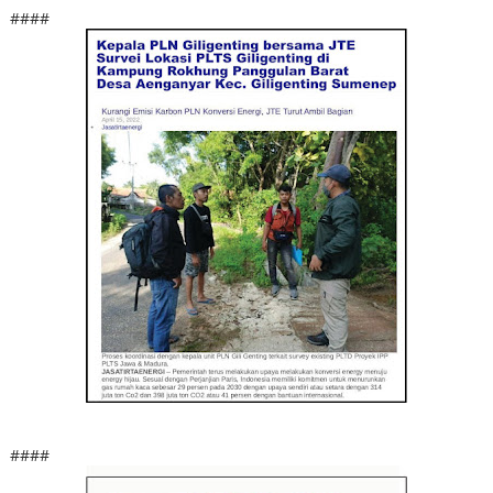
####
####