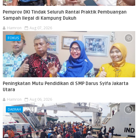
Pemprov DKI Tindak Seluruh Rantai Praktik Pembuangan
Sampah Ilegal di Kampung Dukuh
Hamron
Aug 07, 2026
FOKUS
Peningkatan Mutu Pendidikan di SMP Darus Syifa Jakarta
Utara
Hamron
Aug 06, 2026
DAERAH