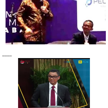
=====