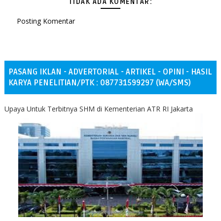
TIDAK ADA KOMENTAR:
Posting Komentar
PASANG IKLAN - ADVERTORIAL - ARTIKEL - OPINI - HASIL
KARYA PENELITIAN/PTK : 087731599297 (WA/SMS)
Upaya Untuk Terbitnya SHM di Kementerian ATR RI Jakarta