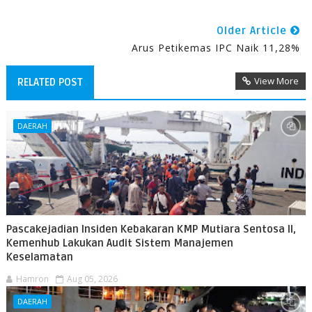
Older Article
Arus Petikemas IPC Naik 11,28%
View More
RELATED POST
DAERAH
Pascakejadian Insiden Kebakaran KMP Mutiara Sentosa II,
Kemenhub Lakukan Audit Sistem Manajemen
Keselamatan
Hamron
Aug 05, 2026
DAERAH