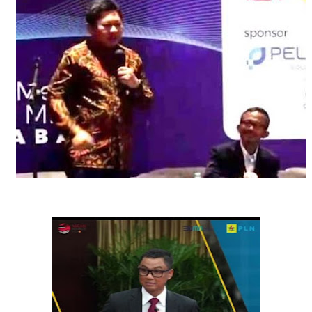
=====