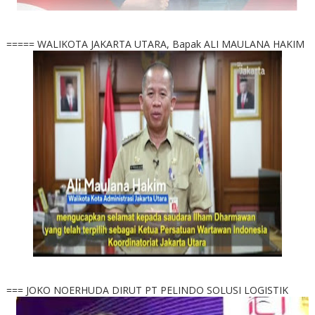
===== WALIKOTA JAKARTA UTARA, Bapak ALI MAULANA HAKIM
=== JOKO NOERHUDA DIRUT PT PELINDO SOLUSI LOGISTIK