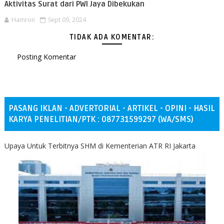
Aktivitas Surat dari PWI Jaya Dibekukan
Hamron
Sept 09, 2024
TIDAK ADA KOMENTAR:
Posting Komentar
PASANG IKLAN - ADVERTORIAL - ARTIKEL - OPINI - HASIL
KARYA PENELITIAN/PTK : 087731599297 (WA/SMS)
Upaya Untuk Terbitnya SHM di Kementerian ATR RI Jakarta