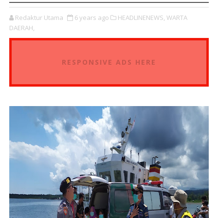
Redaktur Utama
6 years ago
HEADLINENEWS,
WARTA
DAERAH,
RESPONSIVE ADS HERE