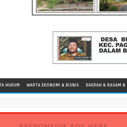
TA HUKUM
WARTA EKONOMI & BISNIS
DAERAH & RAGAM & 
as Panamax
RESPONSIVE ADS HERE