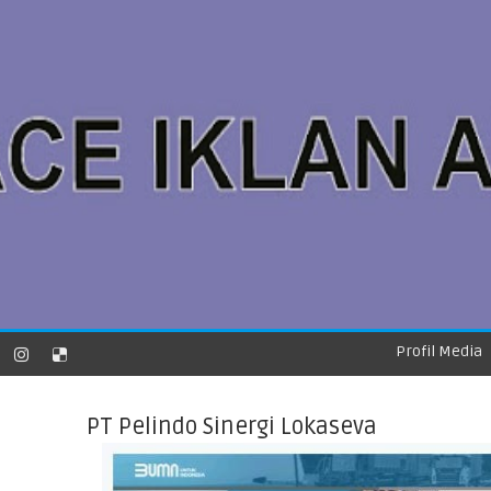
Profil Media
PT Pelindo Sinergi Lokaseva