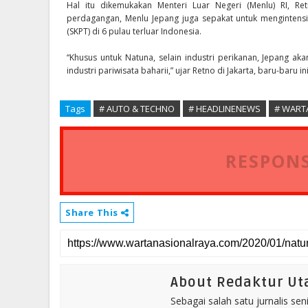
Hal itu dikemukakan Menteri Luar Negeri (Menlu) RI, Re
perdagangan, Menlu Jepang juga sepakat untuk mengintens
(SKPT) di 6 pulau terluar Indonesia.
“Khusus untuk Natuna, selain industri perikanan, Jepang 
industri pariwisata baharii,” ujar Retno di Jakarta, baru-baru ini
Tags
# AUTO & TECHNO
# HEADLINENEWS
# WART
RESPONS
Share This
About Redaktur U
Sebagai salah satu jurnalis se