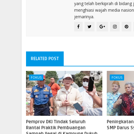
yang telah berkiprah di bidang 
menghiasi wajah media nasional
jemarinya.
RELATED POST
FOKUS
FOKUS
Pemprov DKI Tindak Seluruh
Peningkatan
Rantai Praktik Pembuangan
SMP Darus Sy
Sampah Ilegal di Kampung Dukuh