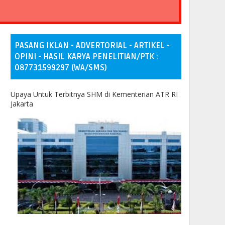
PASANG IKLAN - ADVERTORIAL - ARTIKEL -
OPINI - HASIL KARYA PENELITIAN/PTK :
087731599297 (WA/SMS)
Upaya Untuk Terbitnya SHM di Kementerian ATR RI
Jakarta