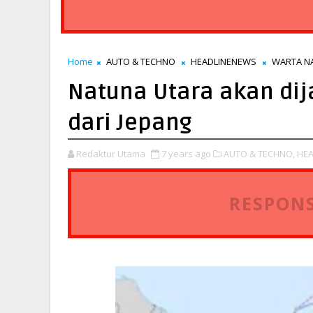
Home
AUTO & TECHNO
HEADLINENEWS
WARTA N
Natuna Utara akan dij
dari Jepang
Redaktur Utama
7 years ago
AUTO & TECHNO,
HEA
RESPONS