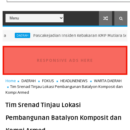
Pascakejadian Insiden Kebakaran KMP Mutiara Sentosa II, Keme
H
RESPONSIVE ADS HERE
Home
DAERAH
FOKUS
HEADLINENEWS
WARTA DAERAH
Tim Srenad Tinjau Lokasi Pembangunan Batalyon Komposit dan
Kompi Armed
Tim Srenad Tinjau Lokasi
Pembangunan Batalyon Komposit dan