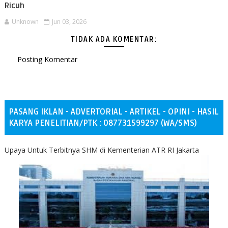
Ricuh
Unknown
Jun 03, 2026
TIDAK ADA KOMENTAR:
Posting Komentar
PASANG IKLAN - ADVERTORIAL - ARTIKEL - OPINI - HASIL
KARYA PENELITIAN/PTK : 087731599297 (WA/SMS)
Upaya Untuk Terbitnya SHM di Kementerian ATR RI Jakarta