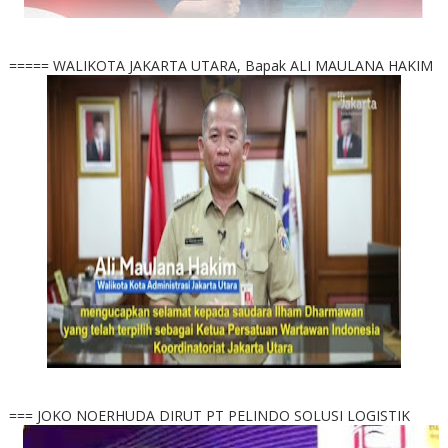
===== WALIKOTA JAKARTA UTARA, Bapak ALI MAULANA HAKIM
=== JOKO NOERHUDA DIRUT PT PELINDO SOLUSI LOGISTIK