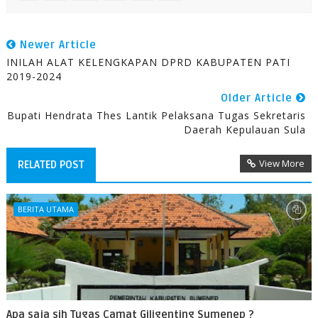
Newer Article
INILAH ALAT KELENGKAPAN DPRD KABUPATEN PATI
2019-2024
Older Article
Bupati Hendrata Thes Lantik Pelaksana Tugas Sekretaris
Daerah Kepulauan Sula
View More
RELATED POST
BERITA UTAMA
Apa saja sih Tugas Camat Giligenting Sumenep ?