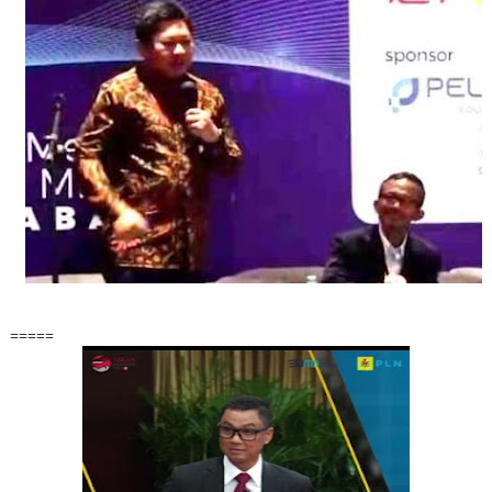
=====