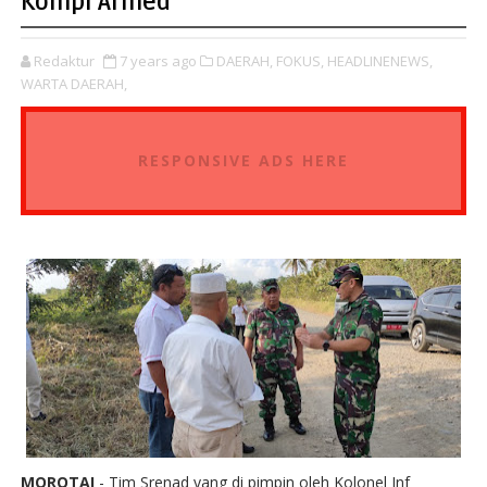
Kompi Armed
Redaktur
7 years ago
DAERAH,
FOKUS,
HEADLINENEWS,
WARTA DAERAH,
RESPONSIVE ADS HERE
MOROTAI
- Tim Srenad yang di pimpin oleh Kolonel Inf