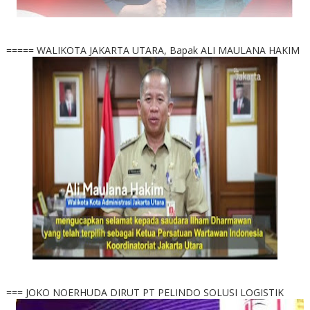
===== WALIKOTA JAKARTA UTARA, Bapak ALI MAULANA HAKIM
=== JOKO NOERHUDA DIRUT PT PELINDO SOLUSI LOGISTIK