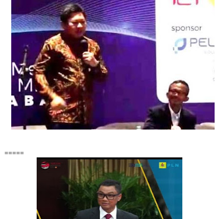
=====