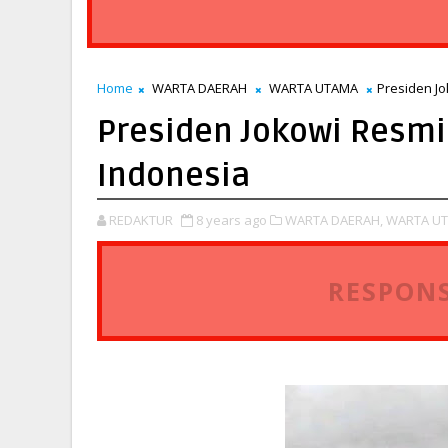
Home
WARTA DAERAH
WARTA UTAMA
Presiden J
Presiden Jokowi Resmi
Indonesia
REDAKTUR
8 years ago
WARTA DAERAH,
WARTA UT
RESPONS