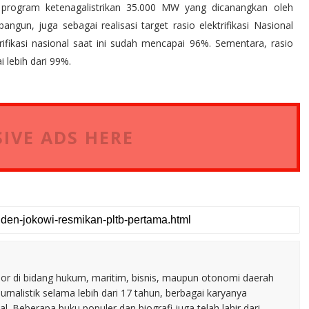
i program ketenagalistrikan 35.000 MW yang dicanangkan oleh
angun, juga sebagai realisasi target rasio elektrifikasi Nasional
rifikasi nasional saat ini sudah mencapai 96%. Sementara, rasio
i lebih dari 99%.
IVE ADS HERE
nior di bidang hukum, maritim, bisnis, maupun otonomi daerah
jurnalistik selama lebih dari 17 tahun, berbagai karyanya
. Beberapa buku populer dan biografi juga telah lahir dari