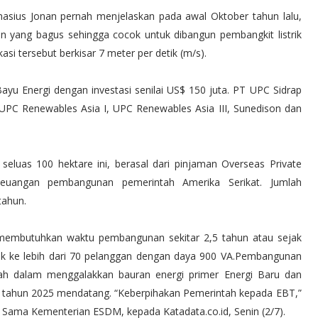
asius Jonan pernah menjelaskan pada awal Oktober tahun lalu,
gin yang bagus sehingga cocok untuk dibangun pembangkit listrik
asi tersebut berkisar 7 meter per detik (m/s).
yu Energi dengan investasi senilai US$ 150 juta. PT UPC Sidrap
 UPC Renewables Asia I, UPC Renewables Asia III, Sunedison dan
seluas 100 hektare ini, berasal dari pinjaman Overseas Private
keuangan pembangunan pemerintah Amerika Serikat. Jumlah
tahun.
 membutuhkan waktu pembangunan sekitar 2,5 tahun atau sejak
trik ke lebih dari 70 pelanggan dengan daya 900 VA.Pembangunan
h dalam menggalakkan bauran energi primer Energi Baru dan
a tahun 2025 mendatang. “Keberpihakan Pemerintah kepada EBT,”
a Sama Kementerian ESDM, kepada Katadata.co.id, Senin (2/7).