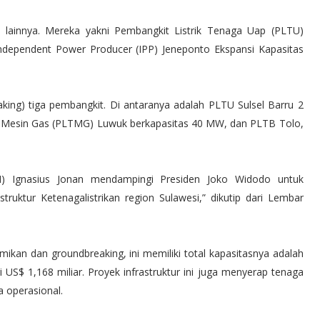
ik lainnya. Mereka yakni Pembangkit Listrik Tenaga Uap (PLTU)
dependent Power Producer (IPP) Jeneponto Ekspansi Kapasitas
king) tiga pembangkit. Di antaranya adalah PLTU Sulsel Barru 2
a Mesin Gas (PLTMG) Luwuk berkapasitas 40 MW, dan PLTB Tolo,
) Ignasius Jonan mendampingi Presiden Joko Widodo untuk
uktur Ketenagalistrikan region Sulawesi,” dikutip dari Lembar
smikan dan groundbreaking, ini memiliki total kapasitasnya adalah
i US$ 1,168 miliar. Proyek infrastruktur ini juga menyerap tenaga
a operasional.