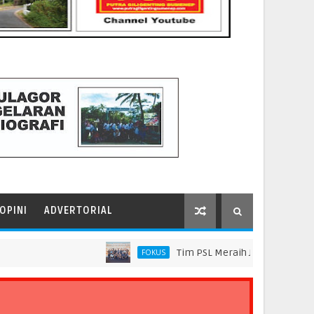
OPINI
ADVERTORIAL
Tim PSL Meraih Juara di Pelindo Innova
FOKUS