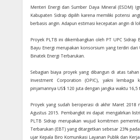
Menteri Energi dan Sumber Daya Mineral (ESDM) Ign
Kabupaten Sidrap dipilih karena memiliki potensi an
berbasis angin. Adapun estimasi kecepatan angin di lok
Proyek PLTB ini dikembangkan oleh PT UPC Sidrap Ba
Bayu Energi merupakan konsorsium yang terdiri dari
Binatek Energi Terbarukan.
Sebagian biaya proyek yang dibangun di atas tahan 
Investment Corporation (OPIC), yakni lembaga 
pinjamannya US$ 120 juta dengan jangka waktu 16,5 
Proyek yang sudah beroperasi di akhir Maret 2018
Agustus 2015. Pembangkit ini dapat mengalirkan lis
PLTB Sidrap merupakan wujud komitmen pemerinta
Terbarukan (EBT) yang ditargetkan sebesar 23% pad
ujar Kepala Biro Komunikasi Layanan Publik dan Kerj