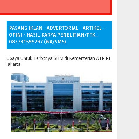
PASANG IKLAN - ADVERTORIAL - ARTIKEL -
OPINI - HASIL KARYA PENELITIAN/PTK :
087731599297 (WA/SMS)
Upaya Untuk Terbitnya SHM di Kementerian ATR RI
Jakarta