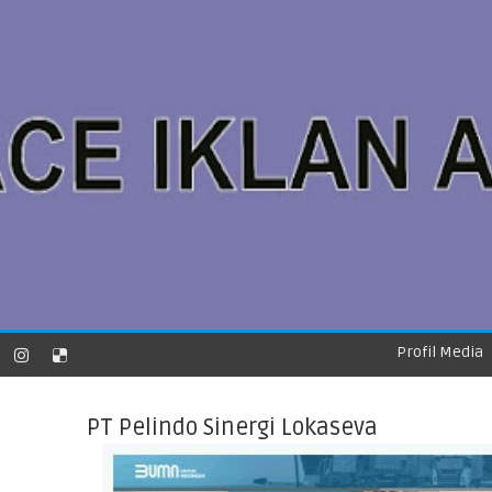
Profil Media
PT Pelindo Sinergi Lokaseva