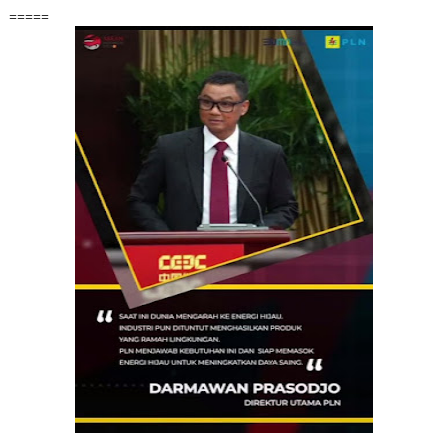
=====