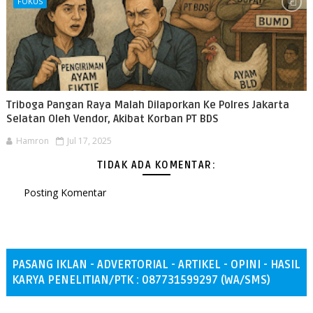
FOKUS
Triboga Pangan Raya Malah Dilaporkan Ke Polres Jakarta
Selatan Oleh Vendor, Akibat Korban PT BDS
Hamron
Jul 17, 2025
TIDAK ADA KOMENTAR:
Posting Komentar
PASANG IKLAN - ADVERTORIAL - ARTIKEL - OPINI - HASIL
KARYA PENELITIAN/PTK : 087731599297 (WA/SMS)