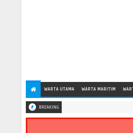
WARTA UTAMA
WARTA MARITIM
WAR
BREAKING
 Terminal 2 Petikemas, Perkuat Produktivitas Pelabuhan Tanjung Pri