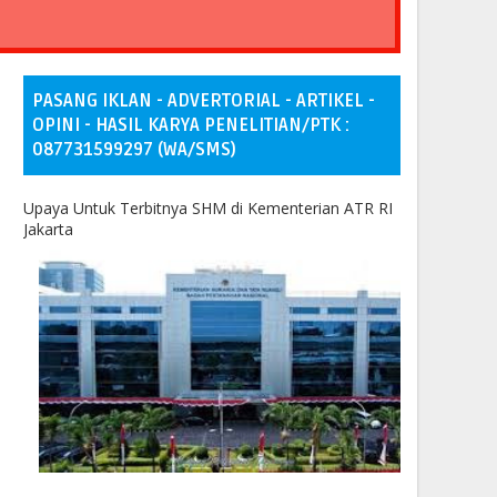
PASANG IKLAN - ADVERTORIAL - ARTIKEL -
OPINI - HASIL KARYA PENELITIAN/PTK :
087731599297 (WA/SMS)
Upaya Untuk Terbitnya SHM di Kementerian ATR RI
Jakarta