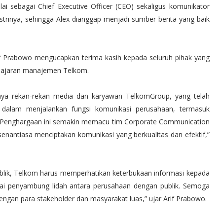
nilai sebagai Chief Executive Officer (CEO) sekaligus komunikator
strinya, sehingga Alex dianggap menjadi sumber berita yang baik
f Prabowo mengucapkan terima kasih kepada seluruh pihak yang
 jajaran manajemen Telkom.
nya rekan-rekan media dan karyawan TelkomGroup, yang telah
alam menjalankan fungsi komunikasi perusahaan, termasuk
i. Penghargaan ini semakin memacu tim Corporate Communication
nantiasa menciptakan komunikasi yang berkualitas dan efektif,”
lik, Telkom harus memperhatikan keterbukaan informasi kepada
gai penyambung lidah antara perusahaan dengan publik. Semoga
ngan para stakeholder dan masyarakat luas,” ujar Arif Prabowo.