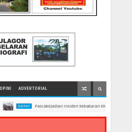
OPINI
ADVERTORIAL
Pascakejadian Insiden Kebakaran KMP Mutiara Sentosa II,
AERAH