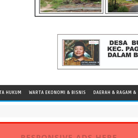
TA HUKUM
WARTA EKONOMI & BISNIS
DAERAH & RAGAM & 
D
ok
RESPONSIVE ADS HERE