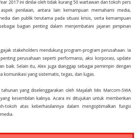
r 2017 ini dinilai oleh tidak kurang 50 wartawan dan tokoh pers
a aspek penilaian, antara lain kemampuan memahami media,
dia dan publik terutama pada situasi krisis, serta kemampuan
ebagai bagian penting dalam menjembatani jajaran pimpinan
engajak stakeholders mendukung program-program perusahaan. Ia
penting perusahaan seperti performansi, aksi korporasi, update
n baik. Selain itu, Alex juga dianggap sebagai pemimpin dengan
 komunikasi yang sistematis, tegas, dan lugas.
n tahunan yang diselenggarakan oleh Majalah Mix Marcom-SWA
ang kesembilan kalinya. Acara ini ditujukan untuk memberikan
oh-tokoh atas keberhasilannya dalam mengoptimalkan fungsi
 media.