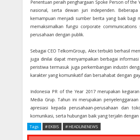
Penentuan peraih penghargaan Spoke Person of the Yea
nasional, serta dewan juri independen. Beberap
kemampuan menjadi sumber berita yang baik bagi me
memaksimalkan fungsi corporate communications s
perusahaan dengan publik.
Sebagai CEO TelkomGroup, Alex terbukti berhasil m
juga dinilai dapat menyampaikan berbagai informasi 
peristiwa termasuk juga perkembangan industri denga
karakter yang komunikatif dan bersahabat dengan gaya
Indonesia PR of the Year 2017 merupakan kegiara
Media Grup. Tahun ini merupakan penyelenggaraan y
apresiasi kepada perusahaan-perusahaan dan tok
komunikasi, serta hubungan baik yang terjalin dengan
Tags
# EKBIS
# HEADLINENEWS