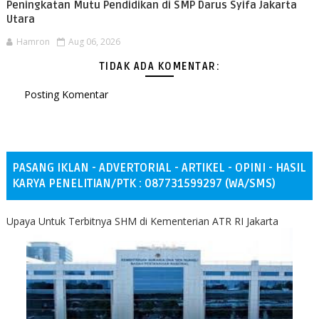
Peningkatan Mutu Pendidikan di SMP Darus Syifa Jakarta
Utara
Hamron
Aug 06, 2026
TIDAK ADA KOMENTAR:
Posting Komentar
PASANG IKLAN - ADVERTORIAL - ARTIKEL - OPINI - HASIL
KARYA PENELITIAN/PTK : 087731599297 (WA/SMS)
Upaya Untuk Terbitnya SHM di Kementerian ATR RI Jakarta