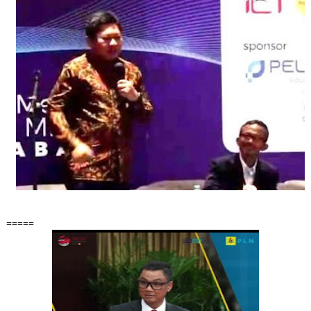
=====