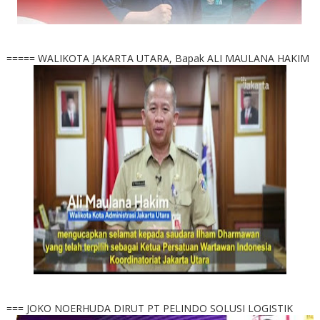
===== WALIKOTA JAKARTA UTARA, Bapak ALI MAULANA HAKIM
=== JOKO NOERHUDA DIRUT PT PELINDO SOLUSI LOGISTIK