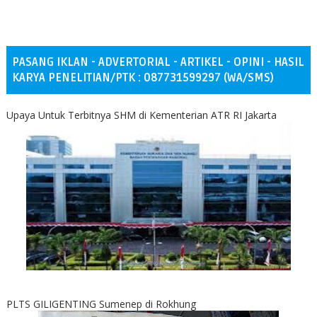
PASANG IKLAN - ADVERTORIAL - ARTIKEL - OPINI - HASIL
KARYA PENELITIAN/PTK : 087731599297 (WA/SMS)
Upaya Untuk Terbitnya SHM di Kementerian ATR RI Jakarta
PLTS GILIGENTING Sumenep di Rokhung