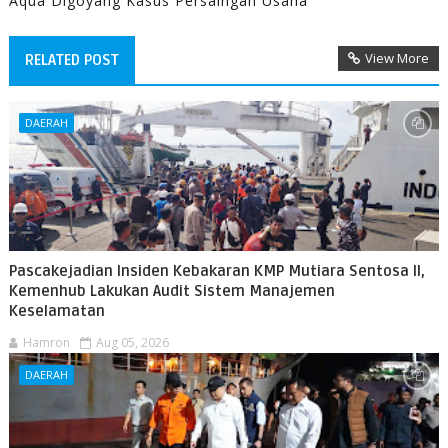
Aqua Digoyang Kasus Persaingan Usaha
View More
RELATED POST
DAERAH
Pascakejadian Insiden Kebakaran KMP Mutiara Sentosa II,
Kemenhub Lakukan Audit Sistem Manajemen
Keselamatan
Hamron
Aug 05, 2026
DAERAH