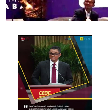
=====