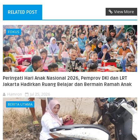
View More
RELATED POST
FOKUS
Peringati Hari Anak Nasional 2026, Pemprov DKI dan LRT
Jakarta Hadirkan Ruang Belajar dan Bermain Ramah Anak
Hamron
Jul 25, 2026
BERITA UTAMA