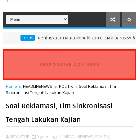
Peningkatan Mutu Pendidikan di SMP Darus Syifa Jakarta Utara
S
RESPONSIVE ADS HERE
Home
HEADLINENEWS
POLITIK
Soal Reklamasi, Tim
Sinkronisasi Tengah Lakukan Kajian
Soal Reklamasi, Tim Sinkronisasi
Tengah Lakukan Kajian
REDAKTUR
9 years ago
HEADLINENEWS,
POLITIK,