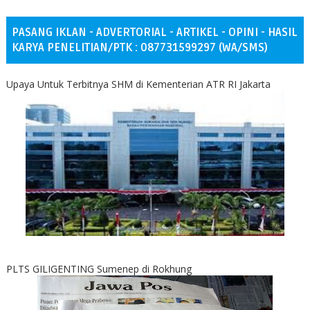
PASANG IKLAN - ADVERTORIAL - ARTIKEL - OPINI - HASIL
KARYA PENELITIAN/PTK : 087731599297 (WA/SMS)
Upaya Untuk Terbitnya SHM di Kementerian ATR RI Jakarta
PLTS GILIGENTING Sumenep di Rokhung