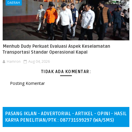
DAERAH
Menhub Dudy Perkuat Evaluasi Aspek Keselamatan
Transportasi Standar Operasional Kapal
Hamron
Aug 04, 2026
TIDAK ADA KOMENTAR:
Posting Komentar
PASANG IKLAN - ADVERTORIAL - ARTIKEL - OPINI - HASIL
KARYA PENELITIAN/PTK : 087731599297 (WA/SMS)