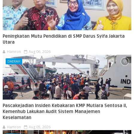
Peningkatan Mutu Pendidikan di SMP Darus Syifa Jakarta
Utara
Hamron
Aug 06, 2026
DAERAH
Pascakejadian Insiden Kebakaran KMP Mutiara Sentosa II,
Kemenhub Lakukan Audit Sistem Manajemen
Keselamatan
Hamron
Aug 05, 2026