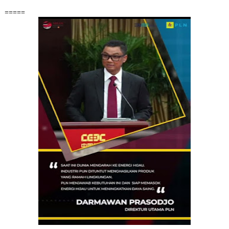
=====