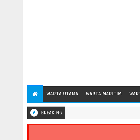
WARTA UTAMA
WARTA MARITIM
WAR
BREAKING
Menhub Dudy Perkuat Evaluasi Aspek Keselamatan Transportasi Stan