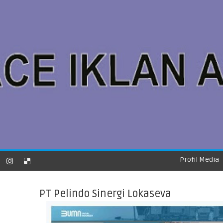
Profil Media
PT Pelindo Sinergi Lokaseva