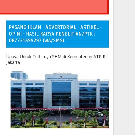
PASANG IKLAN - ADVERTORIAL - ARTIKEL -
OPINI - HASIL KARYA PENELITIAN/PTK :
087731599297 (WA/SMS)
Upaya Untuk Terbitnya SHM di Kementerian ATR RI
Jakarta