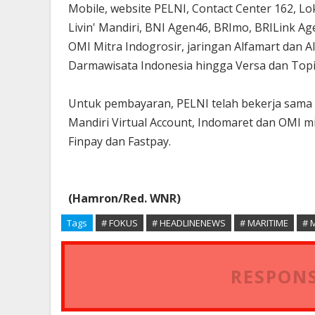
Mobile, website PELNI, Contact Center 162, Lo
Livin' Mandiri, BNI Agen46, BRImo, BRILink A
OMI Mitra Indogrosir, jaringan Alfamart dan A
Darmawisata Indonesia hingga Versa dan Top
Untuk pembayaran, PELNI telah bekerja sama 
Mandiri Virtual Account, Indomaret dan OMI mit
Finpay dan Fastpay.
(Hamron/Red. WNR)
Tags
# FOKUS
# HEADLINENEWS
# MARITIME
# 
RESPONS