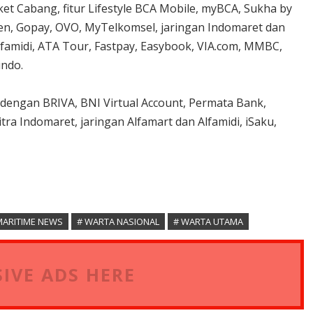
ket Cabang, fitur Lifestyle BCA Mobile, myBCA, Sukha by
gen, Gopay, OVO, MyTelkomsel, jaringan Indomaret dan
lfamidi, ATA Tour, Fastpay, Easybook, VIA.com, MMBC,
indo.
dengan BRIVA, BNI Virtual Account, Permata Bank,
ra Indomaret, jaringan Alfamart dan Alfamidi, iSaku,
MARITIME NEWS
# WARTA NASIONAL
# WARTA UTAMA
IVE ADS HERE