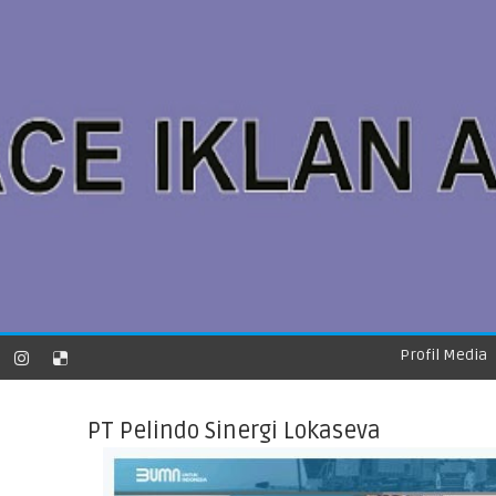
Profil Media
PT Pelindo Sinergi Lokaseva