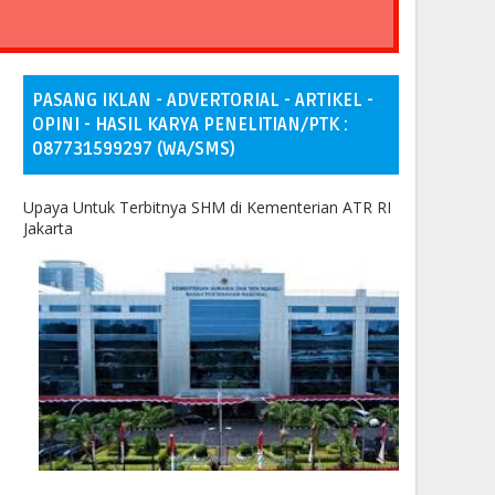
PASANG IKLAN - ADVERTORIAL - ARTIKEL -
OPINI - HASIL KARYA PENELITIAN/PTK :
087731599297 (WA/SMS)
Upaya Untuk Terbitnya SHM di Kementerian ATR RI
Jakarta