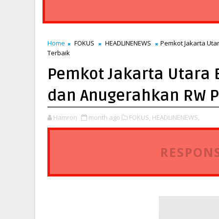
Home
FOKUS
HEADLINENEWS
Pemkot Jakarta Ut
Terbaik
Pemkot Jakarta Utara 
dan Anugerahkan RW P
Hamron
month ago
FOKUS,
HEADLINENEWS,
RESPONS