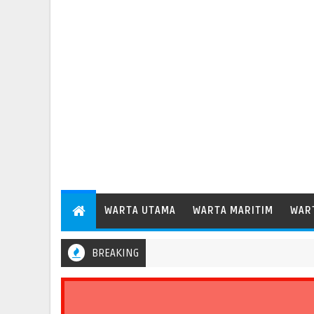
WARTA UTAMA
WARTA MARITIM
WAR
BREAKING
Menhub Dudy Perkuat Evaluasi Aspek Keselamatan Transportasi Stan