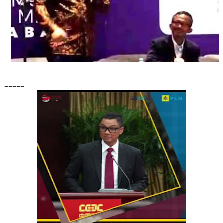
=====