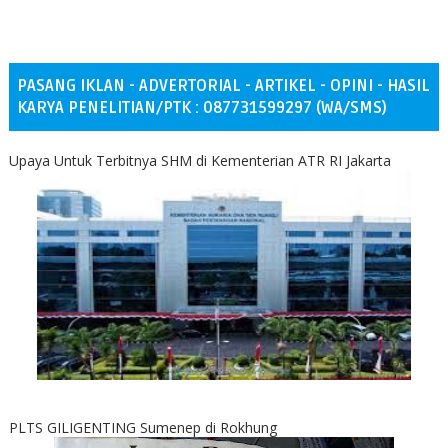
PASANG IKLAN - ADVERTORIAL - ARTIKEL - OPINI - HASIL
KARYA PENELITIAN/PTK : 087731599297 (WA/SMS)
Upaya Untuk Terbitnya SHM di Kementerian ATR RI Jakarta
PLTS GILIGENTING Sumenep di Rokhung