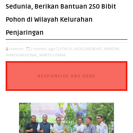
Sedunia, Berikan Bantuan 250 Bibit
Pohon di Wilayah Kelurahan
Penjaringan
Hamron
2 months ago
FOKUS,
HEADLINENEWS,
MARITIM,
WARTA NASIONAL,
WARTA UTAMA,
RESPONSIVE ADS HERE