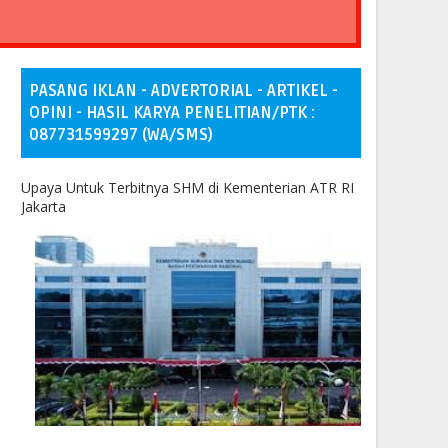
PASANG IKLAN - ADVERTORIAL - ARTIKEL -
OPINI - HASIL KARYA PENELITIAN/PTK :
087731599297 (WA/SMS)
Upaya Untuk Terbitnya SHM di Kementerian ATR RI
Jakarta