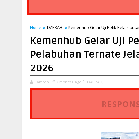
Home
DAERAH
Kemenhub Gelar Uji Petik Kelaiklauta
Kemenhub Gelar Uji Pet
Pelabuhan Ternate Jel
2026
Hamron
2 months ago
DAERAH,
RESPONS