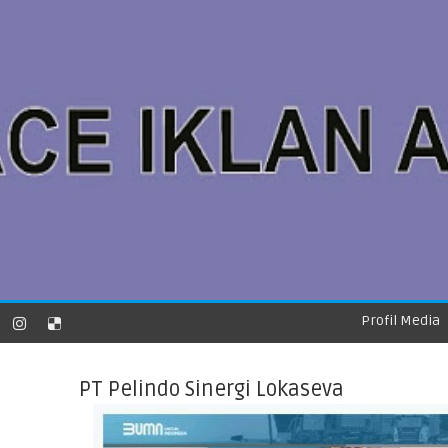
Profil Media
PT Pelindo Sinergi Lokaseva