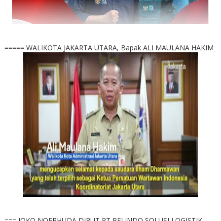
===== WALIKOTA JAKARTA UTARA, Bapak ALI MAULANA HAKIM
=== JOKO NOERHUDA DIRUT PT PELINDO SOLUSI LOGISTIK