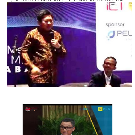
=====