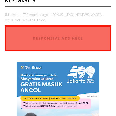
KTP Jakarta
Hamron
2 months ago
FOKUS,
HEADLINENEWS,
WARTA
NASIONAL,
WARTA UTAMA,
RESPONSIVE ADS HERE