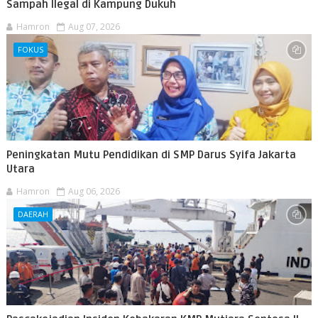
Sampah Ilegal di Kampung Dukuh
Hamron
Aug 07, 2026
FOKUS
Peningkatan Mutu Pendidikan di SMP Darus Syifa Jakarta
Utara
Hamron
Aug 06, 2026
DAERAH