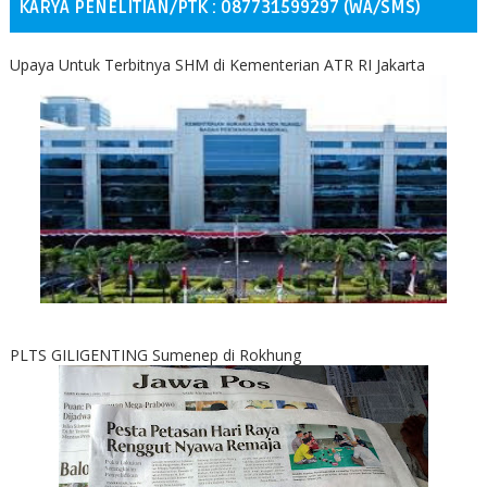
KARYA PENELITIAN/PTK : 087731599297 (WA/SMS)
Upaya Untuk Terbitnya SHM di Kementerian ATR RI Jakarta
PLTS GILIGENTING Sumenep di Rokhung