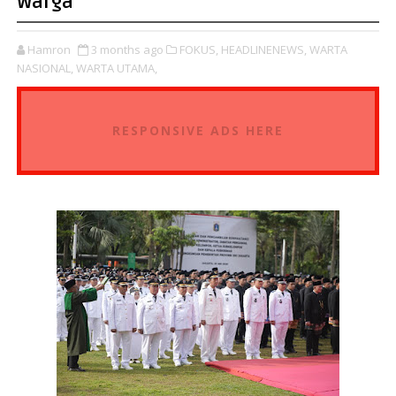
Warga
Hamron
3 months ago
FOKUS,
HEADLINENEWS,
WARTA
NASIONAL,
WARTA UTAMA,
RESPONSIVE ADS HERE