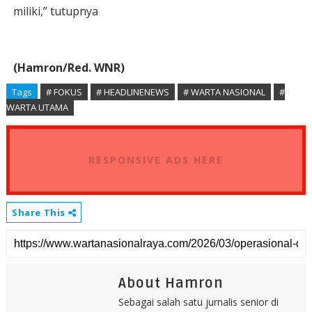
miliki,” tutupnya
(Hamron/Red. WNR)
Tags
# FOKUS
# HEADLINENEWS
# WARTA NASIONAL
#
WARTA UTAMA
RESPONSIVE ADS HERE
Share This
About Hamron
Sebagai salah satu jurnalis senior di