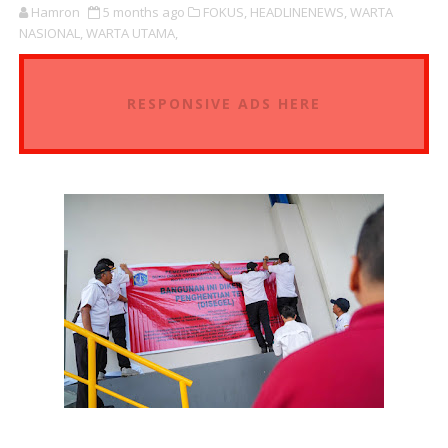
Hamron
5 months ago
FOKUS,
HEADLINENEWS,
WARTA
NASIONAL,
WARTA UTAMA,
RESPONSIVE ADS HERE