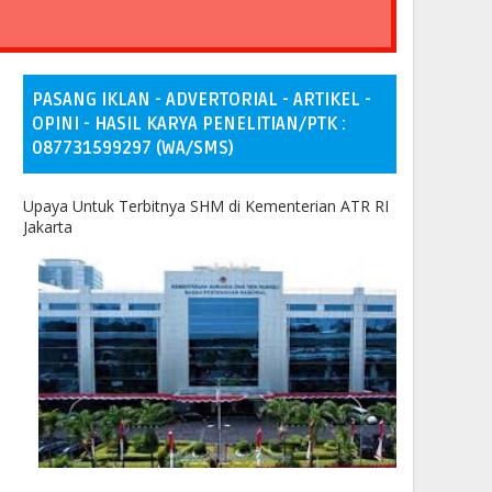
PASANG IKLAN - ADVERTORIAL - ARTIKEL -
OPINI - HASIL KARYA PENELITIAN/PTK :
087731599297 (WA/SMS)
Upaya Untuk Terbitnya SHM di Kementerian ATR RI
Jakarta