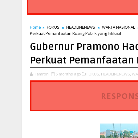
Home
FOKUS
HEADLINENEWS
WARTA NASIONAL
Perkuat Pemanfaatan Ruang Publik yang Inklusif
Gubernur Pramono Hadi
Perkuat Pemanfaatan R
Hamron
5 months ago
FOKUS,
HEADLINENEWS,
WA
RESPONS