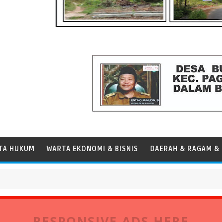
TA HUKUM
WARTA EKONOMI & BISNIS
DAERAH & RAGAM & 
 Pelabuhan Tanjung Priok
RESPONSIVE ADS HERE