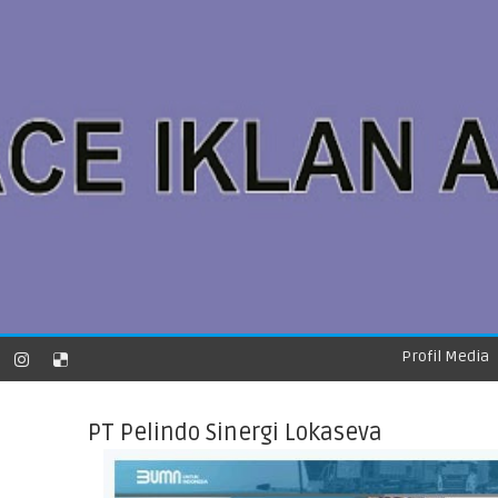
Profil Media
PT Pelindo Sinergi Lokaseva