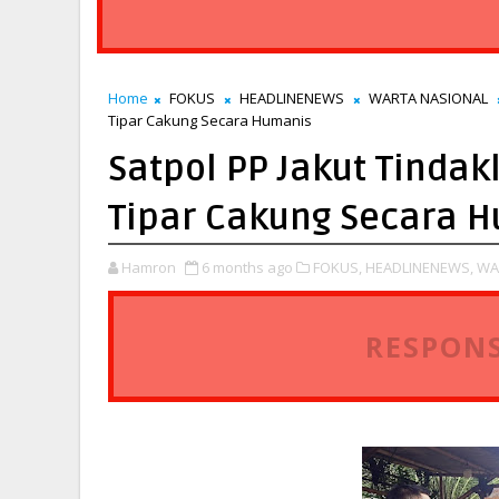
Home
FOKUS
HEADLINENEWS
WARTA NASIONAL
Tipar Cakung Secara Humanis
Satpol PP Jakut Tindakl
Tipar Cakung Secara 
Hamron
6 months ago
FOKUS,
HEADLINENEWS,
WA
RESPONS