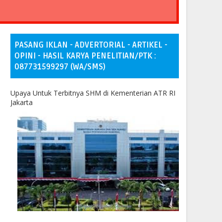
PASANG IKLAN - ADVERTORIAL - ARTIKEL -
OPINI - HASIL KARYA PENELITIAN/PTK :
087731599297 (WA/SMS)
Upaya Untuk Terbitnya SHM di Kementerian ATR RI
Jakarta