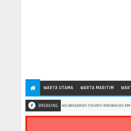
WARTA UTAMA
WARTA MARITIM
WAR
Pascakejadian Insiden Kebakaran KMP Mutiara 
BREAKING
DAERAH