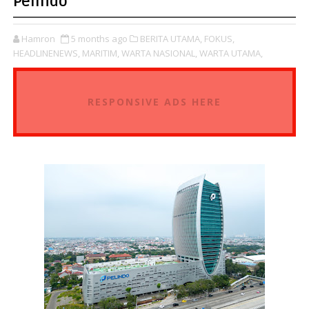
Pelindo
Hamron
5 months ago
BERITA UTAMA,
FOKUS,
HEADLINENEWS,
MARITIM,
WARTA NASIONAL,
WARTA UTAMA,
RESPONSIVE ADS HERE