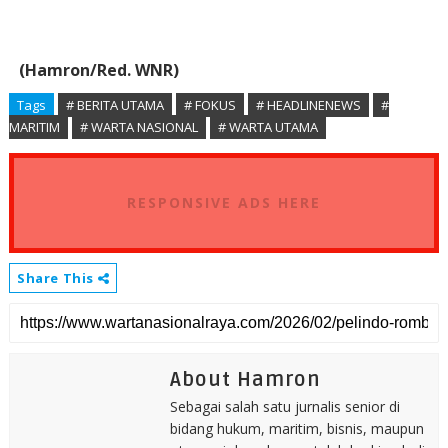
(Hamron/Red. WNR)
Tags
# BERITA UTAMA
# FOKUS
# HEADLINENEWS
#
MARITIM
# WARTA NASIONAL
# WARTA UTAMA
RESPONSIVE ADS HERE
Share This
About Hamron
Sebagai salah satu jurnalis senior di
bidang hukum, maritim, bisnis, maupun