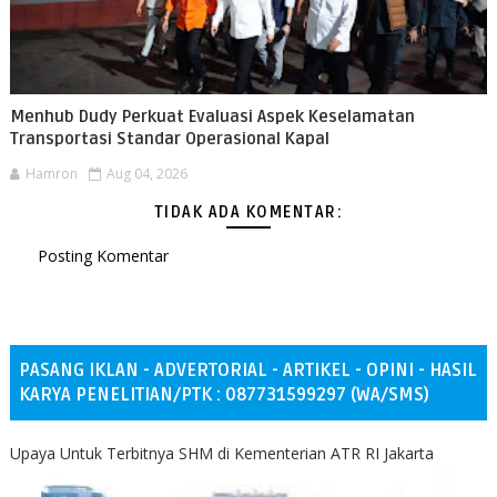
Menhub Dudy Perkuat Evaluasi Aspek Keselamatan
Transportasi Standar Operasional Kapal
Hamron
Aug 04, 2026
TIDAK ADA KOMENTAR:
Posting Komentar
PASANG IKLAN - ADVERTORIAL - ARTIKEL - OPINI - HASIL
KARYA PENELITIAN/PTK : 087731599297 (WA/SMS)
Upaya Untuk Terbitnya SHM di Kementerian ATR RI Jakarta